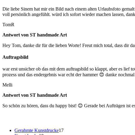
n
n
k
k
Die liebe Sinem hat mir ein Bild nach einem alten Urlaubsfoto gemalt
ö
ö
voll persönlich angefühlt. würd ich sofort wieder machen lassen, dan
n
n
n
n
TomR
e
e
n
n
Antwort von ST handmade Art
a
a
u
u
Hey Tom, danke dir für die lieben Worte! Freut mich total, dass dir 
f
f
d
d
Auftragsbild
e
e
r
r
war erst unsicher ob das mit dem auftragsbild so klappt, aber es lie
P
P
prozess und das endergebnis war echt der hammer 😍 danke nochmal
r
r
o
o
Melli
d
d
u
u
Antwort von ST handmade Art
k
k
t
t
So schön zu hören, dass du happy bist! 😊 Gerade bei Aufträgen ist es
s
s
e
e
i
i
t
t
17
Gerahmte Kunstdrucke
17
e
e