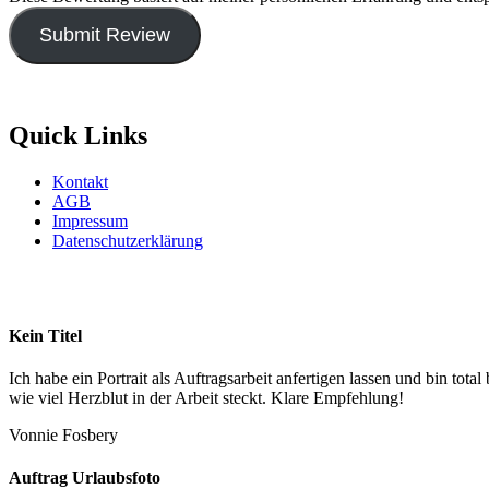
r
r
e
e
Submit Review
V
V
a
a
r
r
i
i
a
a
Quick Links
n
n
t
t
e
e
Kontakt
n
n
AGB
a
a
Impressum
u
u
Datenschutzerklärung
f
f
.
.
D
D
i
i
Kein Titel
e
e
O
O
p
p
Ich habe ein Portrait als Auftragsarbeit anfertigen lassen und bin 
t
t
wie viel Herzblut in der Arbeit steckt. Klare Empfehlung!
i
i
o
o
Vonnie Fosbery
n
n
e
e
Auftrag Urlaubsfoto