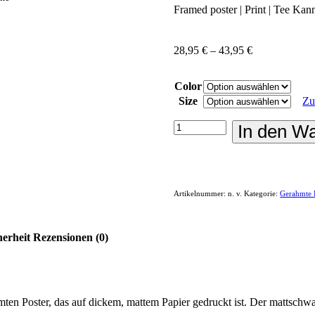
Framed poster | Print | Tee Kan
28,95
€
–
43,95
€
Color
Size
Zu
Framed
In den W
poster
|
Print
|
Tee
Artikelnummer:
n. v.
Kategorie:
Gerahmte 
Kanne
Menge
erheit
Rezensionen (0)
mten Poster, das auf dickem, mattem Papier gedruckt ist. Der matts