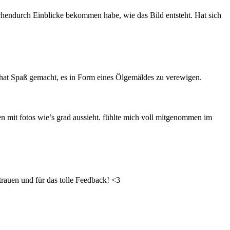
n
k
ischendurch Einblicke bekommen habe, wie das Bild entsteht. Hat sich
ö
n
n
e
n
a
u
es hat Spaß gemacht, es in Form eines Ölgemäldes zu verewigen.
f
d
e
r
en mit fotos wie’s grad aussieht. fühlte mich voll mitgenommen im
P
r
o
d
u
k
t
trauen und für das tolle Feedback! <3
s
e
i
t
e