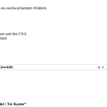
m) aus nachwachsenden Wäldern
apan und den USA
land
Gewicht
n. v.
int | Tee Kanne“