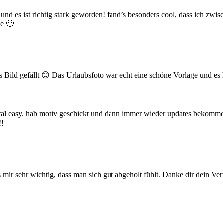
n
k
 und es ist richtig stark geworden! fand’s besonders cool, dass ich zw
ö
ke 🙂
n
n
e
n
a
u
das Bild gefällt 😊 Das Urlaubsfoto war echt eine schöne Vorlage und 
f
d
e
r
f total easy. hab motiv geschickt und dann immer wieder updates bekomm
P
!!
r
o
d
u
k
t
 mir sehr wichtig, dass man sich gut abgeholt fühlt. Danke dir dein Ver
s
e
i
t
e