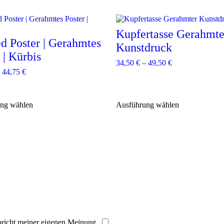
D
i
Kupfertasse Gerahmte
e
d Poster | Gerahmtes
s
Kunstdruck
 | Kürbis
e
34,50
€
–
49,50
€
s
–
44,75
€
P
r
o
d
ng wählen
Ausführung wählen
u
k
t
w
e
i
s
t
m
e
h
r
e
pricht meiner eigenen Meinung.
​