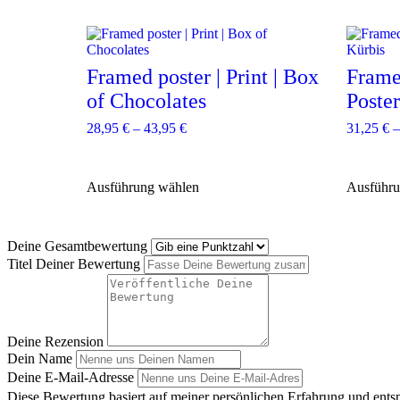
D
D
i
i
e
e
Framed poster | Print | Box
Frame
s
s
e
of Chocolates
e
Poster
s
s
28,95
€
–
43,95
€
31,25
€
P
P
r
r
o
o
d
d
Ausführung wählen
Ausführu
u
u
k
k
t
t
w
w
Deine Gesamtbewertung
e
e
Titel Deiner Bewertung
i
i
s
s
t
t
m
m
e
e
Deine Rezension
h
h
Dein Name
r
r
Deine E-Mail-Adresse
e
e
Diese Bewertung basiert auf meiner persönlichen Erfahrung und ents