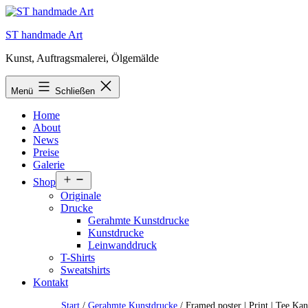
Zum
Inhalt
ST handmade Art
springen
Kunst, Auftragsmalerei, Ölgemälde
Menü
Schließen
Home
About
News
Preise
Galerie
Menü
Shop
öffnen
Originale
Drucke
Gerahmte Kunstdrucke
Kunstdrucke
Leinwanddruck
T-Shirts
Sweatshirts
Kontakt
Start
/
Gerahmte Kunstdrucke
/ Framed poster | Print | Tee Ka